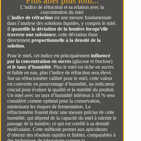
Plus aller plus loin...
L’indice de réfraction et sa relation avec la
concentration du miel
L’
indice de réfraction
est une mesure fondamentale
dans l’analyse des solutions liquides, y compris le miel.
Il
quantifie la déviation de la lumière lorsqu’elle
traverse une substance
, cette déviation étant
directement
proportionnelle à la densité de la
solution
.
Pour le miel, cet indice est principalement
influencé
par la concentration en sucres
(glucose et fructose)
et le taux d’humidité
. Plus le miel est riche en sucres
et faible en eau, plus l’indice de réfraction sera élevé.
Sur un réfractomètre calibré pour le miel, cette valeur
est convertie en pourcentage d’humidité, un indicateur
crucial pour évaluer la qualité et la stabilité du produit.
Un miel avec un taux d’humidité inférieur à 18 % sera
considéré comme optimal pour la conservation,
minimisant les risques de fermentation. Le
réfractomètre fournit donc une mesure précise de cette
humidité, qui dépend de la capacité du miel à ralentir le
passage de la lumière, ce qui est corrélé à sa densité
moléculaire. Cette méthode permet aux apiculteurs
d’obtenir des résultats rapides et fiables, comparables à
des techniques de laboratoire comme la