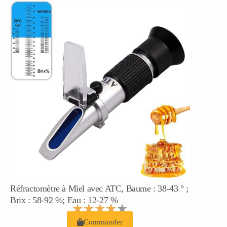
Réfractomètre à Miel avec ATC, Baume : 38-43 ° ;
Brix : 58-92 %; Eau : 12-27 %
★
★
★
★
★
Commander